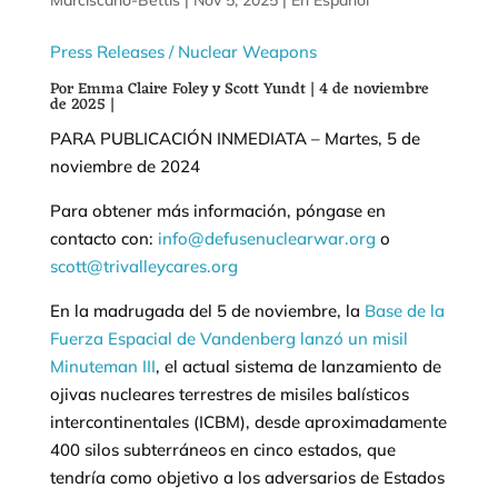
|
Nov 5, 2025
|
En Español
Press Releases
/ Nuclear Weapons
Por Emma Claire Foley y Scott Yundt | 4 de noviembre
de 2025 |
PARA PUBLICACIÓN INMEDIATA – Martes, 5 de
noviembre de 2024
Para obtener más información, póngase en
contacto con:
info@defusenuclearwar.org
o
scott@trivalleycares.org
En la madrugada del 5 de noviembre, la
Base de la
Fuerza Espacial de Vandenberg lanzó un misil
Minuteman III
, el actual sistema de lanzamiento de
ojivas nucleares terrestres de misiles balísticos
intercontinentales (ICBM), desde aproximadamente
400 silos subterráneos en cinco estados, que
tendría como objetivo a los adversarios de Estados