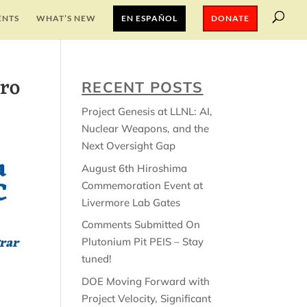
ENTS
WHAT’S NEW
EN ESPAÑOL
DONATE
tro
RECENT POSTS
Project Genesis at LLNL: AI,
Nuclear Weapons, and the
Next Oversight Gap
u
August 6th Hiroshima
C
Commemoration Event at
Livermore Lab Gates
Comments Submitted On
grar
Plutonium Pit PEIS – Stay
tuned!
DOE Moving Forward with
Project Velocity, Significant