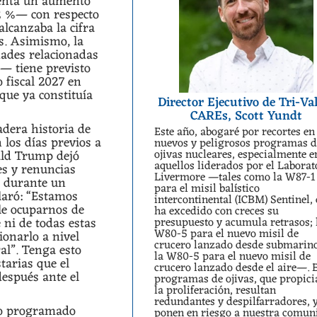
senta un aumento
2 %— con respecto
alcanzaba la cifra
es. Asimismo, la
dades relacionadas
— tiene previsto
 fiscal 2027 en
 que ya constituía
Director Ejecutivo de Tri-Va
CAREs, Scott Yundt
adera historia de
Este año, abogaré por recortes en
 los días previos a
nuevos y peligrosos programas 
ojivas nucleares, especialmente e
ald Trump dejó
aquellos liderados por el Laborat
es y renuncias
Livermore —tales como la W87-1
o durante un
para el misil balístico
laró: “Estamos
intercontinental (ICBM) Sentinel,
le ocuparnos de
ha excedido con creces su
 ni de todas estas
presupuesto y acumula retrasos; 
W80-5 para el nuevo misil de
ionarlo a nivel
crucero lanzado desde submarino
ral”. Tenga esto
la W80-5 para el nuevo misil de
tarias que el
crucero lanzado desde el aire—. 
después ante el
programas de ojivas, que propic
la proliferación, resultan
redundantes y despilfarradores, 
ido programado
ponen en riesgo a nuestra comun