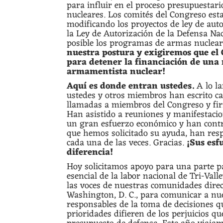
para influir en el proceso presupuestar
nucleares. Los comités del Congreso est
modificando los proyectos de ley de auto
la Ley de Autorización de la Defensa Na
posible los programas de armas nuclea
nuestra postura y exigiremos que el
para detener la financiación de una
armamentista nuclear!
Aquí es donde entran ustedes.
A lo la
ustedes y otros miembros han escrito ca
llamadas a miembros del Congreso y fir
Han asistido a reuniones y manifestaci
un gran esfuerzo económico y han cont
que hemos solicitado su ayuda, han res
cada una de las veces. Gracias.
¡Sus esf
diferencia!
Hoy solicitamos apoyo para una parte p
esencial de la labor nacional de Tri-Vall
las voces de nuestras comunidades dire
Washington, D. C., para comunicar a nu
responsables de la toma de decisiones q
prioridades difieren de los perjuicios qu