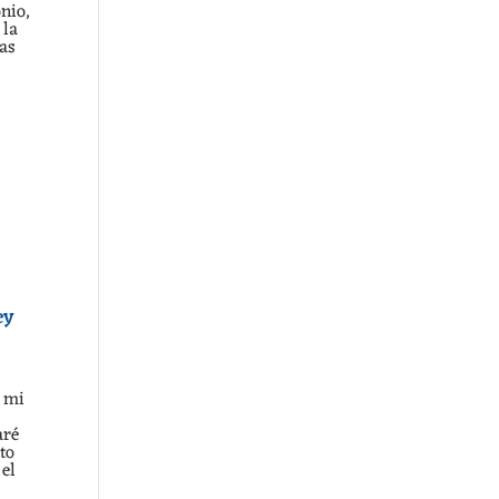
nio,
 la
vas
ey
C
e mi
aré
to
 el