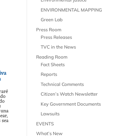
ENVIRONMENTAL MAPPING
Green Lab
Press Room
Press Releases
TVC in the News
Reading Room
Fact Sheets
iva
Reports
m
Technical Comments
raré
Citizen’s Watch Newsletter
ado
ado
Key Government Documents
s
 una
Lawsuits
ear,
 sea
EVENTS
What’s New