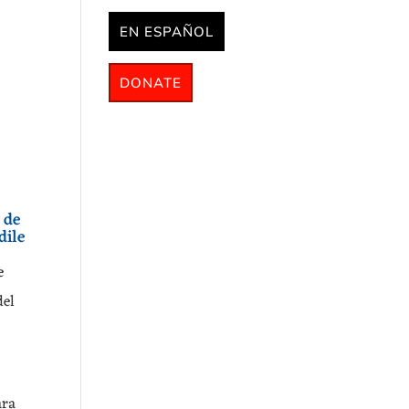
EN ESPAÑOL
DONATE
 de
dile
e
del
a
ara