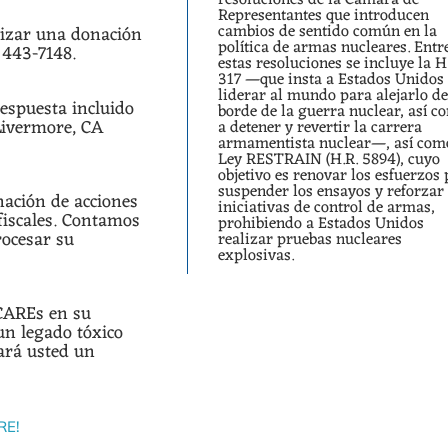
Representantes que introducen
cambios de sentido común en la
alizar una donación
política de armas nucleares. Entr
) 443-7148.
estas resoluciones se incluye la H
317 —que insta a Estados Unidos
liderar al mundo para alejarlo de
respuesta incluido
borde de la guerra nuclear, así c
 Livermore, CA
a detener y revertir la carrera
armamentista nuclear—, así com
Ley RESTRAIN (H.R. 5894), cuyo
objetivo es renovar los esfuerzos
suspender los ensayos y reforzar 
nación de acciones
iniciativas de control de armas,
fiscales. Contamos
prohibiendo a Estados Unidos
rocesar su
realizar pruebas nucleares
explosivas.
 CAREs en su
un legado tóxico
ará usted un
RE!