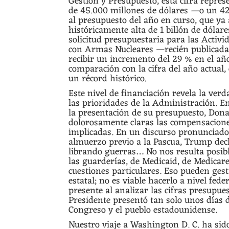
Gestión y Presupuesto, esta cifra repre
de 45.000 millones de dólares —o un 4
al presupuesto del año en curso, que ya 
históricamente alta de 1 billón de dólar
solicitud presupuestaria para las Activi
con Armas Nucleares —recién publicada
recibir un incremento del 29 % en el año
comparación con la cifra del año actual,
un récord histórico.
Este nivel de financiación revela la verd
las prioridades de la Administración. En
la presentación de su presupuesto, Don
dolorosamente claras las compensacion
implicadas. En un discurso pronunciad
almuerzo previo a la Pascua, Trump dec
librando guerras… No nos resulta posib
las guarderías, de Medicaid, de Medicare
cuestiones particulares. Eso pueden gest
estatal; no es viable hacerlo a nivel fede
presente al analizar las cifras presupues
Presidente presentó tan solo unos días 
Congreso y el pueblo estadounidense.
Nuestro viaje a Washington D. C. ha s