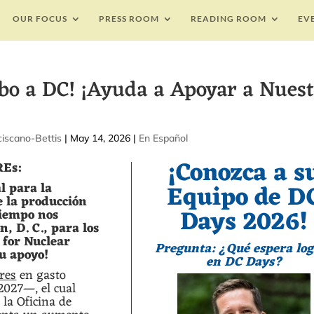
OUR FOCUS
PRESS ROOM
READING ROOM
EV
bo a DC! ¡Ayuda a Apoyar a Nues
|
May 14, 2026
|
En Español
¡Conozca a s
REs:
Equipo de D
l para la
e la producción
Days 2026!
tiempo nos
, D. C., para los
 for Nuclear
Pregunta: ¿Qué espera lo
u apoyo!
en DC Days?
ares
en gasto
2027—, el cual
 la Oficina de