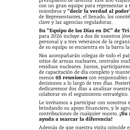
presupuesto de defensa. Este año viaj
con un gran equipo para representar a 
miembros y
“decir la verdad al poder
de Representantes, el Senado, los comit
clave y las agencias reguladoras.
Su “Equipo de los Días en DC” de Tr
para 2026 incluye a dos de nuestros jó
personal y a tres veteranos de la organiz
de su equipo se encuentra en la barra lat
Nos acompañarán colegas de todo el paí
sitios de armas nucleares, centrales nucl
residuos nucleares. Juntos, participare
de capacitación de día completo y mant
menos
65 reuniones
con responsables 
decisiones a lo largo de tres días. Poste
dedicaremos dos días a analizar nuestr
colaborar en el seguimiento estratégico.
Le invitamos a participar con nosotros
brindando su apoyo financiero, y le ag
contribuciones de cualquier monto.
¡Su 
ayuda a marcar la diferencia!
Además de que nuestra visita coincide 