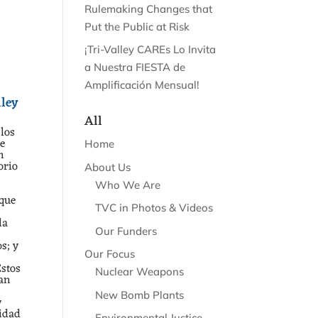
Rulemaking Changes that
Put the Public at Risk
¡Tri-Valley CAREs Lo Invita
a Nuestra FIESTA de
Amplificación Mensual!
lley
All
 los
de
Home
n
orio
About Us
Who We Are
 que
TVC in Photos & Videos
la
Our Funders
s; y
Our Focus
Estos
Nuclear Weapons
ian
New Bomb Plants
y
idad
Environmental Justice