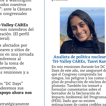
amos a Washington
todos nuestros
”
: ante la Cámara
és congresuales
i-Valley CAREs
venes miembros del
ación. (El perfil
eral).
s afectados por
eares y sitios de
mos en una jornada
Analista de política nuclear
endremos al
Tri-Valley CAREs, Tanvi Kar
de la toma de
En mis reuniones durante los DC
riormente,
Days de este año, me aseguraré d
as reuniones y a
que el Congreso comprenda los
riesgos, los peligros y los costos 
plan de producción de núcleos de
 en “DC Days”
plutonio. También los instaré a
radecemos sus
formular comentarios sobre el
apoyo ahora nos
borrador de la Declaración de
Impacto Ambiental del Program
(PEIS). Dado que no existen
estratégicamente
estimaciones de costos creíbles p