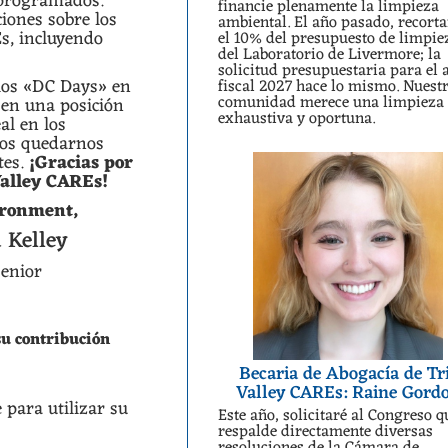
 programados.
financie plenamente la limpieza
iones sobre los
ambiental. El año pasado, recort
s, incluyendo
el 10% del presupuesto de limpie
del Laboratorio de Livermore; la
solicitud presupuestaria para el 
los «DC Days» en
fiscal 2027 hace lo mismo. Nuest
comunidad merece una limpieza
 en una posición
exhaustiva y oportuna.
al en los
os quedarnos
tes.
¡Gracias por
Valley CAREs!
vironment,
 Kelley
enior
su contribución
Becaria de Abogacía de Tr
Valley CAREs: Raine Gord
e
para utilizar su
Este año, solicitaré al Congreso q
respalde directamente diversas
resoluciones de la Cámara de