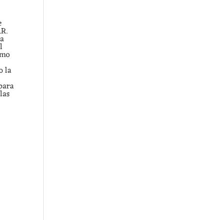
e
.R.
 a
l
omo
o la
 para
las