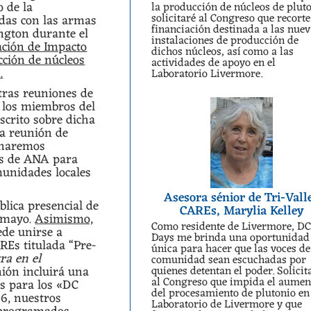
o de la
la producción de núcleos de pluto
solicitaré al Congreso que recorte
adas con las armas
financiación destinada a las nue
ngton durante el
instalaciones de producción de
ción de Impacto
dichos núcleos, así como a las
ción de núcleos
actividades de apoyo en el
.
Laboratorio Livermore.
stras reuniones de
a los miembros del
scrito sobre dicha
ra reunión de
onaremos
os de ANA para
unidades locales
Asesora sénior de Tri-Vall
lica presencial de
CAREs, Marylia Kelley
e mayo.
Asimismo,
Como residente de Livermore, D
de unirse a
Days me brinda una oportunidad
REs titulada “Pre-
única para hacer que las voces d
ra en el
comunidad sean escuchadas por
nión incluirá una
quienes detentan el poder. Solicit
al Congreso que impida el aumen
os para los «DC
del procesamiento de plutonio en
6, nuestros
Laboratorio de Livermore y que