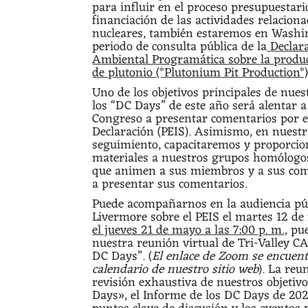
para influir en el proceso presupuestari
financiación de las actividades relacion
nucleares, también estaremos en Washi
periodo de consulta pública de la
Declara
Ambiental Programática sobre la produc
de plutonio (*Plutonium Pit Production*)
Uno de los objetivos principales de nue
los “DC Days” de este año será alentar 
Congreso a presentar comentarios por e
Declaración (PEIS). Asimismo, en nuest
seguimiento, capacitaremos y proporci
materiales a nuestros grupos homólog
que animen a sus miembros y a sus com
a presentar sus comentarios.
Puede acompañarnos en la audiencia púb
Livermore sobre el PEIS el martes 12 d
el jueves 21 de mayo a las 7:00 p. m.,
pue
nuestra reunión virtual de Tri-Valley CA
DC Days”. (
El enlace de Zoom se encuent
calendario de nuestro sitio web
). La reu
revisión exhaustiva de nuestros objetiv
Days», el Informe de los DC Days de 202