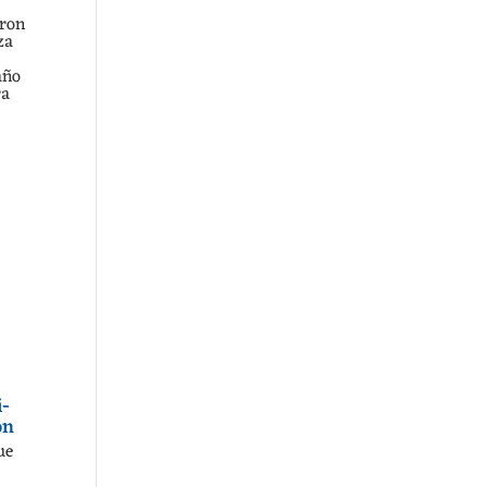
aron
za
año
ra
i-
on
ue