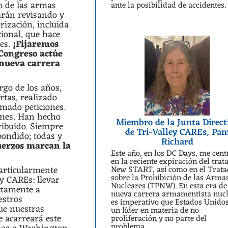
io de las armas
ante la posibilidad de accidentes.
arán revisando y
rización, incluida
cional, que hace
res.
¡Fijaremos
 Congreso actúe
 nueva carrera
rgo de los años,
rtas, realizado
mado peticiones.
ones. Han hecho
Miembro de la Junta Direct
ribuido. Siempre
de Tri-Valley CAREs, Pa
pondido; todas y
Richard
uerzos marcan la
Este año, en los DC Days, me cent
en la reciente expiración del trat
articularmente
New START, así como en el Trat
sobre la Prohibición de las Arma
ey CAREs: llevar
Nucleares (TPNW). En esta era de
ctamente a
nueva carrera armamentista nucl
estros
es imperativo que Estados Unidos
ue nuestras
un líder en materia de no
e acarreará este
proliferación y no parte del
problema.