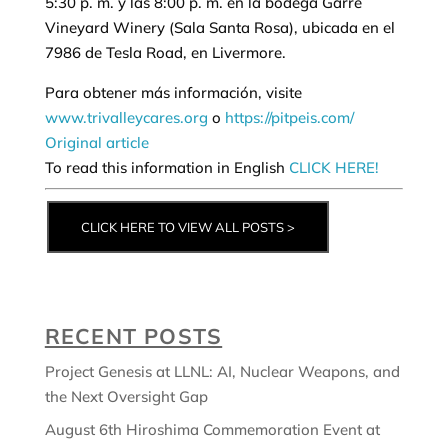
5:30 p. m. y las 8:00 p. m. en la bodega Garre
Vineyard Winery (Sala Santa Rosa), ubicada en el
7986 de Tesla Road, en Livermore.
Para obtener más información, visite
www.trivalleycares.org
o
https://pitpeis.com/
Original article
To read this information in English
CLICK HERE!
CLICK HERE TO VIEW ALL POSTS >
RECENT POSTS
Project Genesis at LLNL: AI, Nuclear Weapons, and
the Next Oversight Gap
August 6th Hiroshima Commemoration Event at