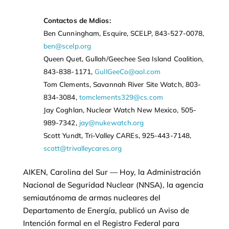
Contactos de Mdios:
Ben Cunningham, Esquire, SCELP, 843-527-0078,
ben@scelp.org
Queen Quet, Gullah/Geechee Sea Island Coalition,
843-838-1171,
GullGeeCo@aol.com
Tom Clements, Savannah River Site Watch, 803-
834-3084,
tomclements329@cs.com
Jay Coghlan, Nuclear Watch New Mexico, 505-
989-7342,
jay@nukewatch.org
Scott Yundt, Tri-Valley CAREs, 925-443-7148,
scott@trivalleycares.org
AIKEN, Carolina del Sur — Hoy, la Administración
Nacional de Seguridad Nuclear (NNSA), la agencia
semiautónoma de armas nucleares del
Departamento de Energía, publicó un Aviso de
Intención formal en el Registro Federal para